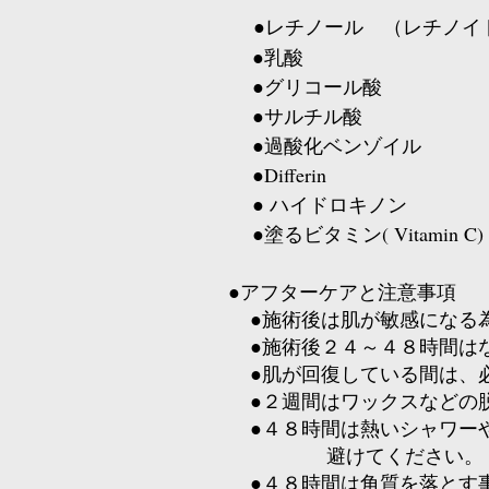
●レチノール （レチノイ
●乳酸
●グリコール酸
●サルチル酸
●過酸化ベンゾイル
●Differin
● ハイドロキノン
●塗るビタミン( Vitamin C)
●アフターケアと注意事項
●施術後は肌が敏感になる為
●施術後２４～４８時間は
●肌が回復している間は、
●２週間はワックスなどの
●４８時間は熱いシャワーや
避けてください。
●４８時間は角質を落とす