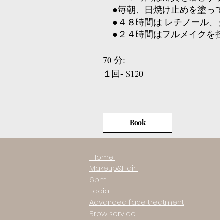
●毎朝、日焼け止めを塗っ
●４８時間は レチノール、
●２４時間はフルメイクを
70 分:
１回- $120
Book
Home
North York
Makeup&Hair
Monday -
6p
Facial
Advanced face treatment
Brow service