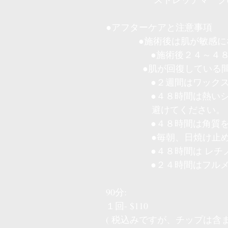
●アフターケアと注意事項
●施術後は肌が敏感
●施術後２４～４８時間
●肌が回復している間は
●２週間はワックスなど
●４８時間は熱いシャワー
避けてください。
●４８時間は角質を落と
●毎朝、日焼け止
●４８時間は レチノール
●２４時間はフルメイ
90分:
１回- $110
( 税込みですが、チップは含ま