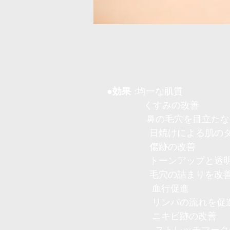
●効果
:均一な肌質
くすみの改善
鼻の毛穴を目立たな
日焼けによる肌のダメ
傷跡の改善
トーンアップと透明
毛穴の詰まりを改
血行促進
リンパの流れを促
ニキビ跡の改善
ストレッチマークの