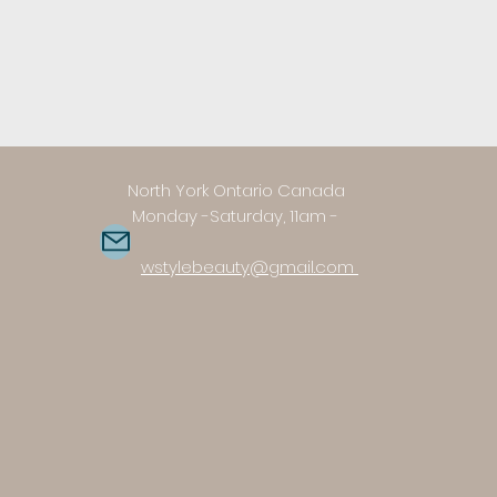
 Ontario Canada
Saturday, 11am -
m
wstylebeauty@gmail.com