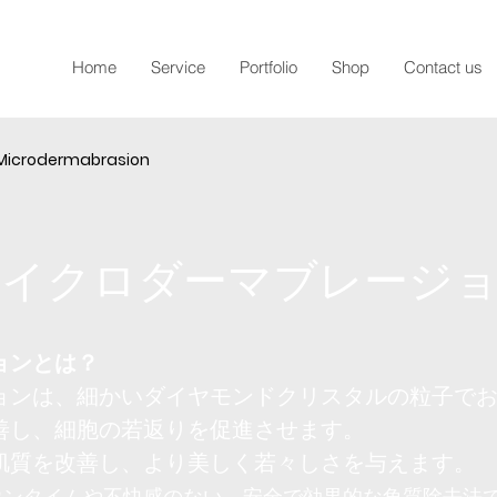
Home
Service
Portfolio
Shop
Contact us
 Microdermabrasion
マイクロダーマブレージ
ョンとは？
ョンは、細かいダイヤモンドクリスタルの粒子で
善し、細胞の若返りを促進させます。
肌質を改善し、より美しく若々しさを与えます。
ウンタイムや不快感のない、安全で効果的な角質除去法