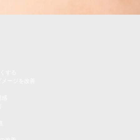
くする
ージを改善
感
善
進
改善